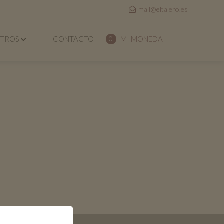
mail@eltalero.es
OTROS
CONTACTO
MI MONEDA
0