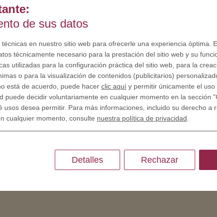
tante:
iento de sus datos
SOBRE NOSOTROS
Porque somos diferentes
 técnicas en nuestro sitio web para ofrecerle una experiencia óptima. E
atos técnicamente necesario para la prestación del sitio web y su funci
Crear tu propia moneda
as utilizadas para la configuración práctica del sitio web, para la crea
nimas o para la visualización de contenidos (publicitarios) personalizad
RECURSOS
 no está de acuerdo, puede hacer
clic aquí
y permitir únicamente el uso 
d puede decidir voluntariamente en cualquier momento en la sección "
Historia - Grabado de monedas
é usos desea permitir. Para más informaciones, incluido su derecho a re
Grabado de monedas
en cualquier momento, consulte
nuestra política de privacidad
.
Grabado de medallas
Detalles
Rechazar