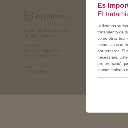
Es Impor
El tratam
Utilizamos varias
© 2003-2020 elTalero Inc.
tratamiento de d
All rights reserved.
como otras técnic
estadísticas anó
Dirección
Paseo Castellana 136,
por terceros. Si
28046 Madrid, Spain
necesarias. Uste
preferencias" qu
Email
consentimiento 
mail@eltalero.es