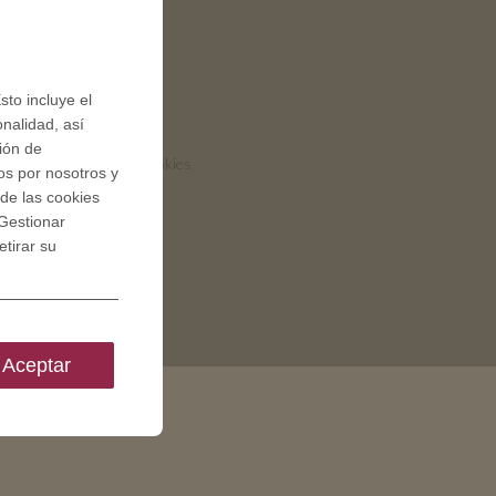
QUICK LINKS
Condiciones generales
sto incluye el
onalidad, así
Privacy policies
ción de
Consentimiento de cookies
os por nosotros y
de las cookies
Gestionar
tirar su
Aceptar