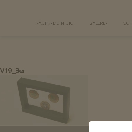
PÁGINA DE INICIO
GALERIA
CON
V19_3er