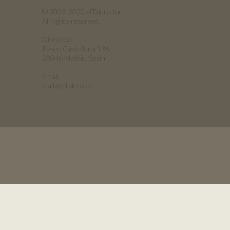
© 2003-2020 elTalero Inc.
All rights reserved.
Dirección
Paseo Castellana 136,
28046 Madrid, Spain
Email
mail@eltalero.es