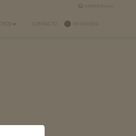
mail@eltalero.es
OTROS
CONTACTO
MI MONEDA
0