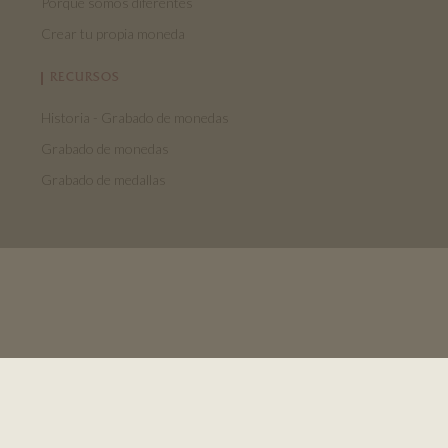
Porque somos diferentes
Crear tu propia moneda
RECURSOS
Historia - Grabado de monedas
Grabado de monedas
Grabado de medallas