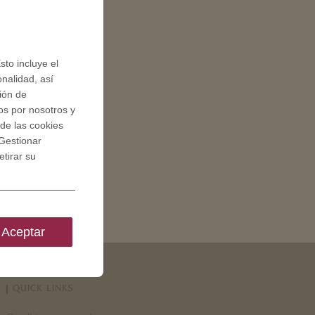
sto incluye el
onalidad, así
ción de
os por nosotros y
de las cookies
Gestionar
tirar su
Aceptar
QUICK LINKS