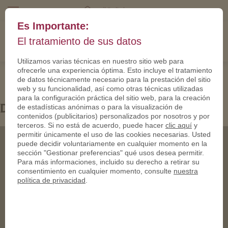
mail@eltalero.es
Es Importante:
El tratamiento de sus datos
Utilizamos varias técnicas en nuestro sitio web para
ofrecerle una experiencia óptima. Esto incluye el tratamiento
de datos técnicamente necesario para la prestación del sitio
web y su funcionalidad, así como otras técnicas utilizadas
para la configuración práctica del sitio web, para la creación
de estadísticas anónimas o para la visualización de
Dräger_PP_gold-950
contenidos (publicitarios) personalizados por nosotros y por
terceros. Si no está de acuerdo, puede hacer
clic aquí
y
permitir únicamente el uso de las cookies necesarias. Usted
puede decidir voluntariamente en cualquier momento en la
sección "Gestionar preferencias" qué usos desea permitir.
Para más informaciones, incluido su derecho a retirar su
consentimiento en cualquier momento, consulte
nuestra
política de privacidad
.
© 2003-2020 elTalero Inc.
All rights reserved.
Dirección
Paseo Castellana 136,