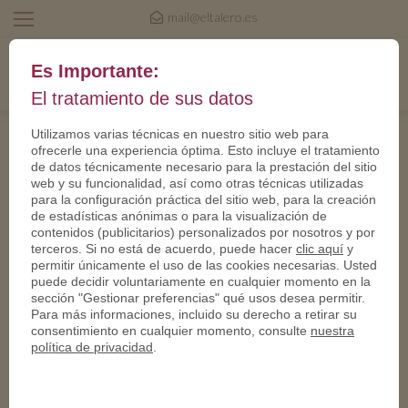
mail@eltalero.es
Es Importante:
El tratamiento de sus datos
Utilizamos varias técnicas en nuestro sitio web para
ofrecerle una experiencia óptima. Esto incluye el tratamiento
de datos técnicamente necesario para la prestación del sitio
web y su funcionalidad, así como otras técnicas utilizadas
Moneda del Estado
para la configuración práctica del sitio web, para la creación
de estadísticas anónimas o para la visualización de
contenidos (publicitarios) personalizados por nosotros y por
Federal
terceros. Si no está de acuerdo, puede hacer
clic aquí
y
permitir únicamente el uso de las cookies necesarias. Usted
puede decidir voluntariamente en cualquier momento en la
sección "Gestionar preferencias" qué usos desea permitir.
Para más informaciones, incluido su derecho a retirar su
consentimiento en cualquier momento, consulte
nuestra
política de privacidad
.