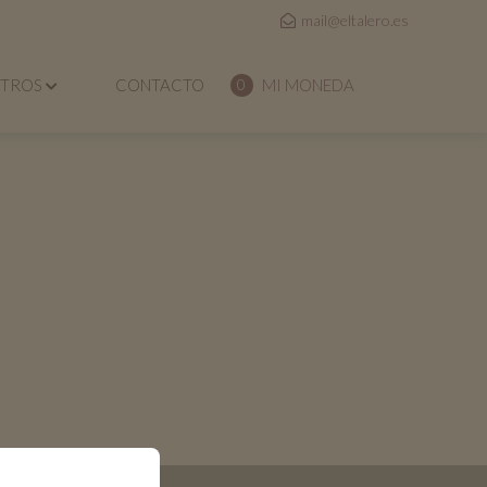
mail@eltalero.es
OTROS
CONTACTO
MI MONEDA
0