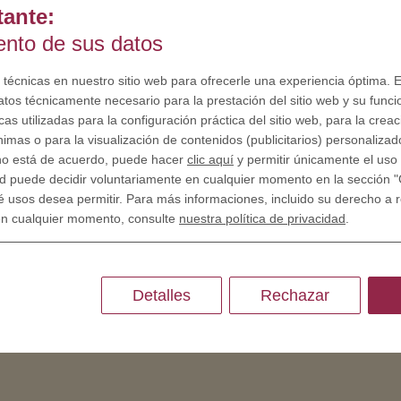
tante:
iento de sus datos
SOBRE NOSOTROS
Porque somos diferentes
 técnicas en nuestro sitio web para ofrecerle una experiencia óptima. E
atos técnicamente necesario para la prestación del sitio web y su funci
Crear tu propia moneda
as utilizadas para la configuración práctica del sitio web, para la crea
nimas o para la visualización de contenidos (publicitarios) personalizad
RECURSOS
 no está de acuerdo, puede hacer
clic aquí
y permitir únicamente el uso 
d puede decidir voluntariamente en cualquier momento en la sección "
Historia - Grabado de monedas
é usos desea permitir. Para más informaciones, incluido su derecho a re
Grabado de monedas
en cualquier momento, consulte
nuestra política de privacidad
.
Grabado de medallas
Detalles
Rechazar