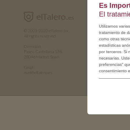
Es Impor
El tratam
Utilizamos varias
© 2003-2020 elTalero Inc.
tratamiento de d
All rights reserved.
como otras técnic
estadísticas anó
Dirección
Paseo Castellana 136,
por terceros. Si
28046 Madrid, Spain
necesarias. Uste
preferencias" qu
Email
consentimiento 
mail@eltalero.es