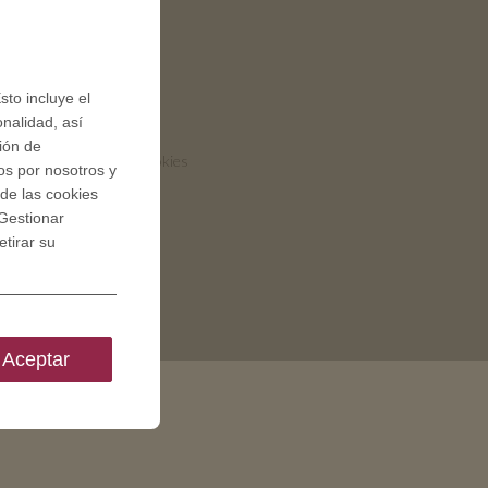
QUICK LINKS
Condiciones generales
sto incluye el
onalidad, así
Privacy policies
ción de
Consentimiento de cookies
os por nosotros y
de las cookies
Gestionar
tirar su
Aceptar