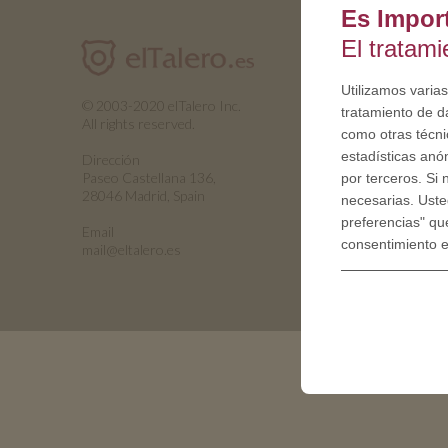
Es Impor
El tratam
Utilizamos varias
© 2003-2020 elTalero Inc.
tratamiento de d
All rights reserved.
como otras técnic
estadísticas anó
Dirección
Paseo Castellana 136,
por terceros. Si
28046 Madrid, Spain
necesarias. Uste
preferencias" qu
Email
consentimiento 
mail@eltalero.es