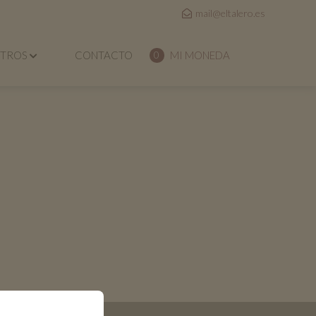
mail@eltalero.es
OTROS
CONTACTO
MI MONEDA
0