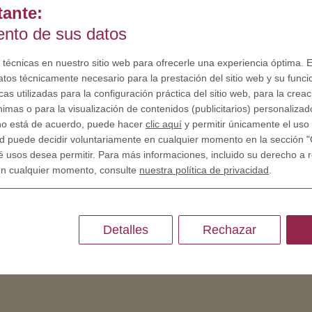
tante:
iento de sus datos
SOBRE NOSOTROS
Porque somos diferentes
 técnicas en nuestro sitio web para ofrecerle una experiencia óptima. E
atos técnicamente necesario para la prestación del sitio web y su funci
Crear tu propia moneda
as utilizadas para la configuración práctica del sitio web, para la crea
nimas o para la visualización de contenidos (publicitarios) personalizad
RECURSOS
 no está de acuerdo, puede hacer
clic aquí
y permitir únicamente el uso 
d puede decidir voluntariamente en cualquier momento en la sección "
Historia - Grabado de monedas
é usos desea permitir. Para más informaciones, incluido su derecho a re
Grabado de monedas
en cualquier momento, consulte
nuestra política de privacidad
.
Grabado de medallas
Detalles
Rechazar