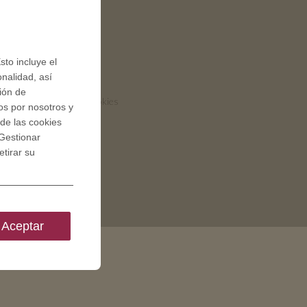
QUICK LINKS
Condiciones generales
sto incluye el
onalidad, así
Privacy policies
ción de
Consentimiento de cookies
os por nosotros y
de las cookies
Gestionar
tirar su
Aceptar